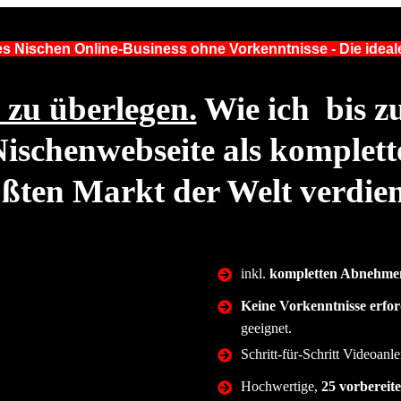
hes Nischen Online-Business ohne Vorkenntnisse - Die ideal
s zu überlegen.
Wie ich bis z
Nischenwebseite als komplet
ßten Markt der Welt verdie
inkl.
kompletten Abnehmen
Keine Vorkenntnisse erfor
geeignet.
Schritt-für-Schritt Videoanle
Hochwertige,
25
vorbereite