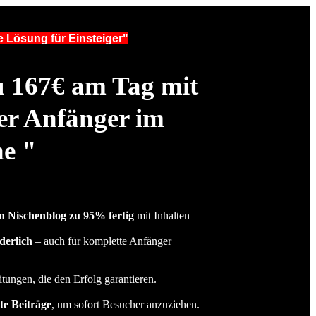
e Lösung für Einsteiger"
u
167€ am Tag
mit
ter Anfänger im
ne "
 Nischenblog zu 95% fertig
mit Inhalten
derlich
– auch für komplette Anfänger
itungen, die den Erfolg garantieren.
te Beiträge
, um sofort Besucher anzuziehen.