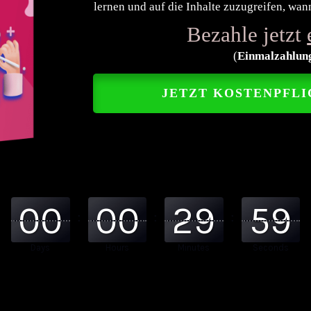
lernen und auf die Inhalte zuzugreifen, wan
Bezahle jetzt
(
Einmalzahlung
JETZT KOSTENPFLI
00
00
29
59
:
:
:
Days
Hours
Minutes
Seconds